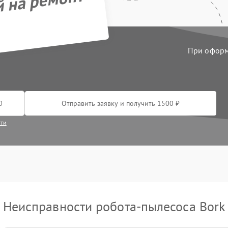
й на ремонт
При оформл
Отправить заявку и получить 1500 ₽
сти
Неисправности робота-пылесоса Bork