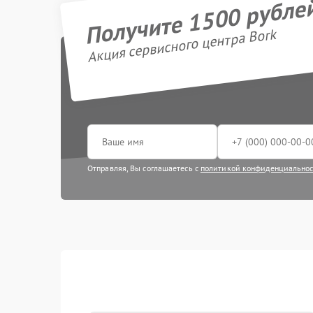
Получите 1500 рубле
Акция сервисного центра Bork
Отправляя, Вы соглашаетесь с
политикой конфиденциально