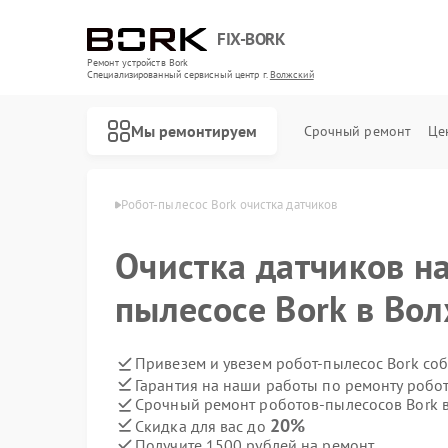
FIX-BORK
Ремонт устройств Bork
Специализированный cервисный центр г.
Волжский
Мы ремонтируем
Срочный ремонт
Це
ов Bork в Волжском
Робот-пылесос Bork очистка датчиков
Очистка датчиков на
пылесосе Bork в Во
Привезем и увезем робот-пылесос Bork со
Гарантия на наши работы по ремонту робо
Срочный ремонт роботов-пылесосов Bork в
20%
Скидка для вас до
Получите 1500 рублей на ремонт
Ремонт массажных кресел Bork
Ремонт гладильных систем Bork
Ремонт индукционных плит Bork
Ремонт водонагревателей Bork
Ремонт микроволновых печей Bork
Ремонт увлажнителей воздуха Bork
Ремонт очистителей воздуха Bork
Ремонт электросамокатов Bork
Ремонт вертикальных пылесосов Bork