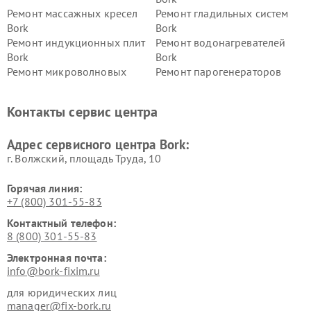
Ремонт массажных кресел
Ремонт гладильных систем
Bork
Bork
Ремонт индукционных плит
Ремонт водонагревателей
Bork
Bork
Ремонт микроволновых
Ремонт парогенераторов
печей Bork
Bork
Ремонт увлажнителей
Ремонт пылесосов Bork
Контакты сервис центра
воздуха Bork
Ремонт очистителей воздуха
Ремонт электросамокатов
Адрес сервисного центра Bork:
Bork
Bork
г. Волжский, площадь Труда, 10
Горячая линия:
+7 (800) 301-55-83
Контактный телефон:
8 (800) 301-55-83
Электронная почта:
info@bork-fixim.ru
для юридических лиц
manager@fix-bork.ru