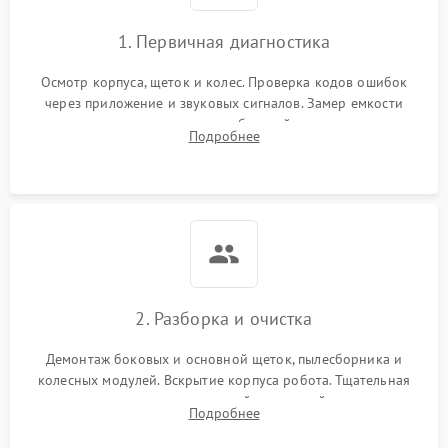
1. Первичная диагностика
Осмотр корпуса, щеток и колес. Проверка кодов ошибок
через приложение и звуковых сигналов. Замер емкости
аккумулятора и тестирование базовой станции зарядки.
Подробнее
Оценка работы лидара, бампера и датчиков падения для
локализации неисправности.
2. Разборка и очистка
Демонтаж боковых и основной щеток, пылесборника и
колесных модулей. Вскрытие корпуса робота. Тщательная
очистка внутренних полостей, шестерней и плат от
Подробнее
скопившейся пыли, волос и шерсти животных с
использованием сжатого воздуха и щеток.