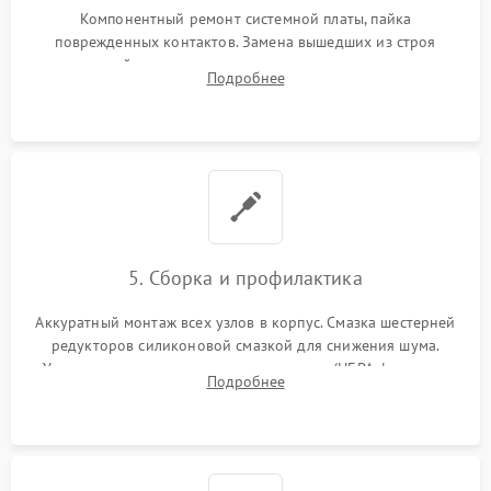
Компонентный ремонт системной платы, пайка
поврежденных контактов. Замена вышедших из строя
двигателей, изношенного аккумулятора, неисправного
Подробнее
лидара или помпы подачи воды. Восстановление шлейфов и
устранение последствий попадания влаги.
5. Сборка и профилактика
Аккуратный монтаж всех узлов в корпус. Смазка шестерней
редукторов силиконовой смазкой для снижения шума.
Установка новых расходных материалов (HEPA-фильтров,
Подробнее
микрофибры, щеток). Надежная фиксация разъемов и
проверка герметичности водяного контура.