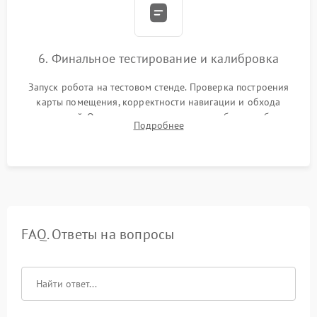
6. Финальное тестирование и калибровка
Запуск робота на тестовом стенде. Проверка построения
карты помещения, корректности навигации и обхода
препятствий. Оценка силы всасывания и работы турбины.
Подробнее
Тестирование автоматического возврата на док-станцию и
процесса зарядки.
FAQ. Ответы на вопросы