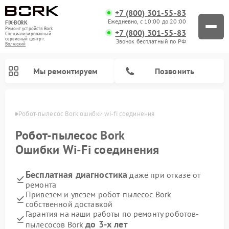
+7 (800) 301-55-83
Ежедневно, с 10:00 до 20:00
FIX-BORK
Ремонт устройств Bork
+7 (800) 301-55-83
Специализированный
cервисный центр г.
Звонок бесплатный по РФ
Волжский
Мы ремонтируем
Позвонить
жском
Робот-пылесос Bork ошибки wi-fi соединения
Робот-пылесос
Bork
Ошибки Wi-Fi соединения
Бесплатная диагностика
даже при отказе от
ремонта
Привезем и увезем робот-пылесос Bork
собственной доставкой
Ремонт вертикальных пылесосов Bork
Ремонт гладильных систем Bork
Ремонт индукционных плит Bork
Ремонт микроволновых печей Bork
Ремонт увлажнителей воздуха Bork
Ремонт очистителей воздуха Bork
Гарантия на наши работы по ремонту роботов-
до 3-х лет
пылесосов Bork