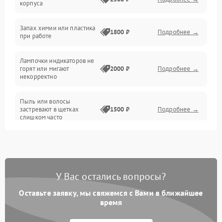
корпуса
Неисправность резервуаров и систем подачи воды
Запах химии или пластика
1800 ₽
Подробнее →
при работе
Проблемы с механикой
Лампочки индикаторов не
горят или мигают
2000 ₽
Подробнее →
Батарея
некорректно
Режим работы
Пыль или волосы
застревают в щетках
1500 ₽
Подробнее →
слишком часто
Программные сбои
У Вас остались вопросы?
Оставьте заявку, мы свяжемся с Вами в ближайшее
время