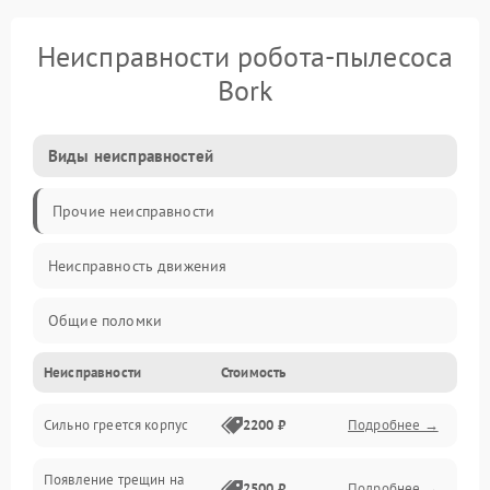
Неисправности робота-пылесоса
Bork
Виды неисправностей
Прочие неисправности
Неисправность движения
Общие поломки
Неисправности
Стоимость
Неисправность датчиков
Сильно греется корпус
2200 ₽
Подробнее →
Неисправность программного обеспечения
Появление трещин на
Проблемы с сигналом
2500 ₽
Подробнее →