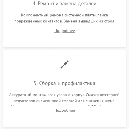
4. Ремонт и замена деталей
Компонентный ремонт системной платы, пайка
поврежденных контактов. Замена вышедших из строя
двигателей, изношенного аккумулятора, неисправного
Подробнее
лидара или помпы подачи воды. Восстановление шлейфов и
устранение последствий попадания влаги.
5. Сборка и профилактика
Аккуратный монтаж всех узлов в корпус. Смазка шестерней
редукторов силиконовой смазкой для снижения шума.
Установка новых расходных материалов (HEPA-фильтров,
Подробнее
микрофибры, щеток). Надежная фиксация разъемов и
проверка герметичности водяного контура.