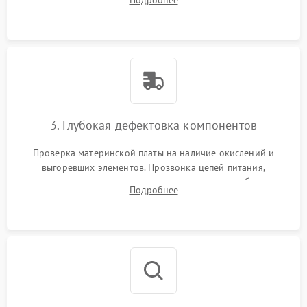
Подробнее
скопившейся пыли, волос и шерсти животных с
использованием сжатого воздуха и щеток.
3. Глубокая дефектовка компонентов
Проверка материнской платы на наличие окислений и
выгоревших элементов. Прозвонка цепей питания,
тестирование приводных моторов колес и турбины
Подробнее
всасывания. Оценка состояния оптических и инфракрасных
датчиков, а также механизма лазерного дальномера.