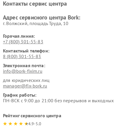
Контакты сервис центра
воздуха Bork
Ремонт очистителей воздуха
Ремонт электросамокатов
Адрес сервисного центра Bork:
Bork
Bork
г. Волжский, площадь Труда, 10
Горячая линия:
+7 (800) 301-55-83
Контактный телефон:
8 (800) 301-55-83
Электронная почта:
info@bork-fixim.ru
для юридических лиц
manager@fix-bork.ru
График работы:
ПН-ВСК с 9:00 до 21:00 без перерывов и выходных
Рейтинг сервисного центра
4.9-5.0