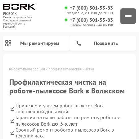
+7 (800) 301-55-83
Ежедневно, с 10:00 до 20:00
FIX-BORK
Ремонт устройств Bork
+7 (800) 301-55-83
Специализированный
cервисный центр г.
Звонок бесплатный по РФ
Волжский
Мы ремонтируем
Позвонить
жском
Робот-пылесос Bork профилактическая чистка
Профилактическая чистка на
роботе-пылесосе Bork в Волжском
Привезем и увезем робот-пылесос Bork
собственной доставкой
Гарантия на наши работы по ремонту роботов-
до 3-х лет
пылесосов Bork
Ремонт вертикальных пылесосов Bork
Ремонт гладильных систем Bork
Ремонт индукционных плит Bork
Ремонт микроволновых печей Bork
Ремонт увлажнителей воздуха Bork
Ремонт очистителей воздуха Bork
Срочный ремонт роботов-пылесосов Bork в
течении часа