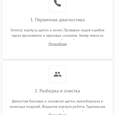
1. Первичная диагностика
Осмотр корпуса, щеток и колес. Проверка кодов ошибок
через приложение и звуковых сигналов. Замер емкости
аккумулятора и тестирование базовой станции зарядки.
Подробнее
Оценка работы лидара, бампера и датчиков падения для
локализации неисправности.
2. Разборка и очистка
Демонтаж боковых и основной щеток, пылесборника и
колесных модулей. Вскрытие корпуса робота. Тщательная
очистка внутренних полостей, шестерней и плат от