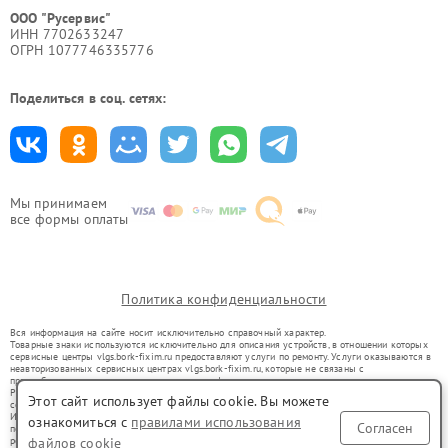
ООО "Русервис"
ИНН 7702633247
ОГРН 1077746335776
Поделиться в соц. сетях:
Мы принимаем
все формы оплаты
Политика конфиденциальности
Вся информация на сайте носит исключительно справочный характер.
Товарные знаки используются исключительно для описания устройств, в отношении которых
сервисные центры vlgs.bork-fixim.ru предоставляют услуги по ремонту. Услуги оказываются в
неавторизованных сервисных центрах vlgs.bork-fixim.ru, которые не связаны с
правообладателями товарных знаков или их официальными представителями.
Ремонт осуществляется для устройств, уже введенных в гражданский оборот в соответствии
Этот сайт использует файлы cookie. Вы можете
со статьей 1487 ГК РФ.
Использование товарных знаков не преследует цели индивидуализации услуг или введения
ознакомиться с
правилами использования
Согласен
потребителей в заблуждение, а служит для информирования о предоставляемых услугах по
файлов cookie
ремонту техники указанных брендов.