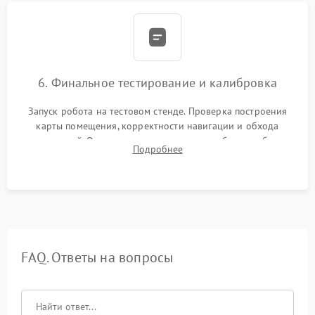
6. Финальное тестирование и калибровка
Запуск робота на тестовом стенде. Проверка построения
карты помещения, корректности навигации и обхода
препятствий. Оценка силы всасывания и работы турбины.
Подробнее
Тестирование автоматического возврата на док-станцию и
процесса зарядки.
FAQ. Ответы на вопросы