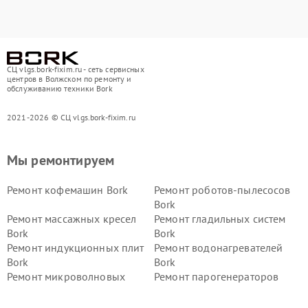
СЦ vlgs.bork-fixim.ru - сеть сервисных
центров в Волжском по ремонту и
обслуживанию техники Bork
2021-2026 © СЦ vlgs.bork-fixim.ru
Мы ремонтируем
Ремонт кофемашин Bork
Ремонт роботов-пылесосов
Bork
Ремонт массажных кресел
Ремонт гладильных систем
Bork
Bork
Ремонт индукционных плит
Ремонт водонагревателей
Bork
Bork
Ремонт микроволновых
Ремонт парогенераторов
печей Bork
Bork
Ремонт увлажнителей
Ремонт пылесосов Bork