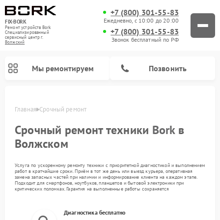
+7 (800) 301-55-83
Ежедневно, с 10:00 до 20:00
FIX-BORK
Ремонт устройств Bork
+7 (800) 301-55-83
Специализированный
cервисный центр г.
Звонок бесплатный по РФ
Волжский
Мы ремонтируем
Позвонить
Главная
Срочный ремонт
Срочный ремонт техники
Bork
в
Волжском
Услуга по ускоренному ремонту техники с приоритетной диагностикой и выполнением
работ в кратчайшие сроки. Приём в тот же день или выезд курьера, оперативная
замена запасных частей при наличии и информирование клиента на каждом этапе.
Подходит для смартфонов, ноутбуков, планшетов и бытовой электроники при
критических поломках. Гарантия на выполненные работы сохраняется
Ремонт индукционных плит Bork
Ремонт микроволновых печей Bork
Ремонт увлажнителей воздуха Bork
Ремонт очистителей воздуха Bork
Ремонт вертикальных пылесосов Bork
Ремонт гладильных систем Bork
Диагностика бесплатно