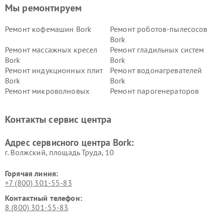
Мы ремонтируем
Ремонт кофемашин Bork
Ремонт роботов-пылесосов
Bork
Ремонт массажных кресел
Ремонт гладильных систем
Bork
Bork
Ремонт индукционных плит
Ремонт водонагревателей
Bork
Bork
Ремонт микроволновых
Ремонт парогенераторов
печей Bork
Bork
Ремонт увлажнителей
Ремонт пылесосов Bork
Контакты сервис центра
воздуха Bork
Ремонт очистителей воздуха
Ремонт электросамокатов
Адрес сервисного центра Bork:
Bork
Bork
г. Волжский, площадь Труда, 10
Горячая линия:
+7 (800) 301-55-83
Контактный телефон:
8 (800) 301-55-83