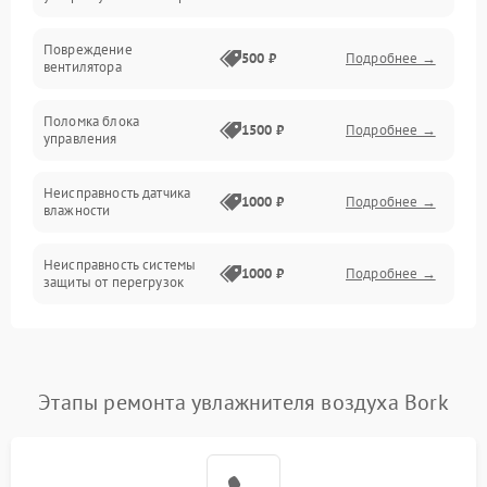
Электропитание
Повреждение
500 ₽
Подробнее →
вентилятора
Управление
Поломка блока
1500 ₽
Подробнее →
управления
Датчики
Неисправность датчика
1000 ₽
Подробнее →
влажности
Неисправность системы
1000 ₽
Подробнее →
защиты от перегрузок
Повреждение системы
автоматического
1000 ₽
Подробнее →
отключения
Этапы ремонта увлажнителя воздуха Bork
Поломка системы защиты
1000 ₽
Подробнее →
от короткого замыкания