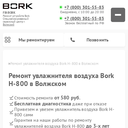
+7 (800) 301-55-83
Ежедневно, с 10:00 до 20:00
FIX-BORK
Ремонт устройств Bork
+7 (800) 301-55-83
Специализированный
cервисный центр г.
Звонок бесплатный по РФ
Волжский
Мы ремонтируем
Позвонить
жском
Ремонт увлажнителя воздуха Bork H-800 в Волжском
Ремонт увлажнителя воздуха Bork
H-800 в Волжском
от 580 руб.
Стоимость ремонта
Бесплатная диагностика
даже при отказе
Привезем и увезем увлажнитель воздуха Bork H-
800 сами
Ремонт вертикальных пылесосов Bork
Ремонт индукционных плит Bork
Ремонт микроволновых печей Bork
Ремонт гладильных систем Bork
Ремонт очистителей воздуха Bork
Гарантия на наши работы по ремонту
до 3-х лет
увлажнителей воздуха Bork H-800