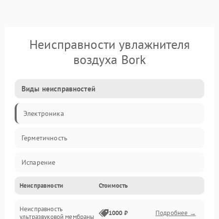
Неисправности увлажнителя
воздуха Bork
Виды неисправностей
Электроника
Герметичность
Испарение
Неисправности
Стоимость
Водяной тракт
Неисправность
Механические повреждения
1000 ₽
Подробнее →
ультразвуковой мембраны