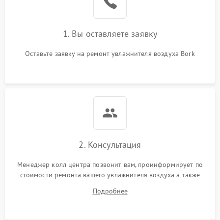
Неисправность системы
1000 ₽
Подробнее →
защиты от перегрева
1. Вы оставляете заявку
Повреждение системы
защиты от
1000 ₽
Подробнее →
перенапряжения
Оставьте заявку на ремонт увлажнителя воздуха Bork
Неисправность системы
1000 ₽
Подробнее →
защиты от замыкания
Повреждение системы
1000 ₽
Подробнее →
защиты от перегрузок
Не отключается
1300 ₽
Подробнее →
2. Консультация
Менеджер колл центра позвонит вам, проинформирует по
стоимости ремонта вашего увлажнителя воздуха а также
ответит на все ваши вопросы.
Подробнее