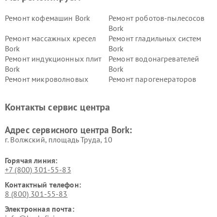
Ремонт кофемашин Bork
Ремонт роботов-пылесосов
Bork
Ремонт массажных кресел
Ремонт гладильных систем
Bork
Bork
Ремонт индукционных плит
Ремонт водонагревателей
Bork
Bork
Ремонт микроволновых
Ремонт парогенераторов
печей Bork
Bork
Ремонт увлажнителей
Ремонт пылесосов Bork
Контакты сервис центра
воздуха Bork
Ремонт очистителей воздуха
Ремонт электросамокатов
Адрес сервисного центра Bork:
Bork
Bork
г. Волжский, площадь Труда, 10
Горячая линия:
+7 (800) 301-55-83
Контактный телефон:
8 (800) 301-55-83
Электронная почта: