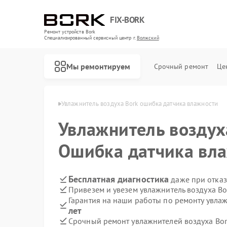
FIX-BORK
Ремонт устройств Bork
Специализированный cервисный центр г.
Волжский
Мы ремонтируем
Срочный ремонт
Це
ха Bork в Волжском
Увлажнитель воздуха Bork ошибка датчика влажности
Увлажнитель возду
Ошибка датчика вл
Бесплатная диагностика
даже при отказ
Привезем и увезем увлажнитель воздуха Bo
Гарантия на наши работы по ремонту увла
лет
Срочный ремонт увлажнителей воздуха Bor
Ремонт роботов-пылесосов Bork
Ремонт массажных кресел Bork
Ремонт гладильных систем Bork
Ремонт индукционных плит Bork
Ремонт водонагревателей Bork
Ремонт микроволновых печей Bork
Ремонт очистителей воздуха Bork
Ремонт электросамокатов Bork
Ремонт вертикальных пылесосов Bork