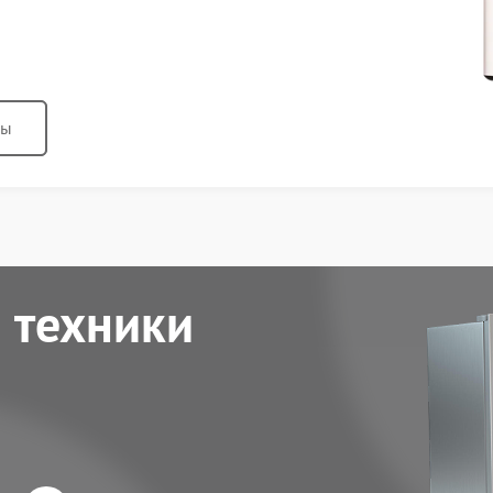
ны
 техники