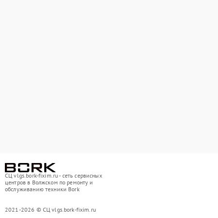
СЦ vlgs.bork-fixim.ru - сеть сервисных
центров в Волжском по ремонту и
обслуживанию техники Bork
2021-2026 © СЦ vlgs.bork-fixim.ru