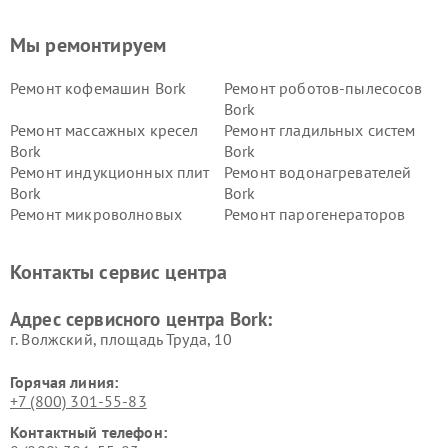
Мы ремонтируем
Ремонт кофемашин Bork
Ремонт роботов-пылесосов
Bork
Ремонт массажных кресел
Ремонт гладильных систем
Bork
Bork
Ремонт индукционных плит
Ремонт водонагревателей
Bork
Bork
Ремонт микроволновых
Ремонт парогенераторов
печей Bork
Bork
Ремонт увлажнителей
Ремонт пылесосов Bork
Контакты сервис центра
воздуха Bork
Ремонт очистителей воздуха
Ремонт электросамокатов
Адрес сервисного центра Bork:
Bork
Bork
г. Волжский, площадь Труда, 10
Горячая линия:
+7 (800) 301-55-83
Контактный телефон: