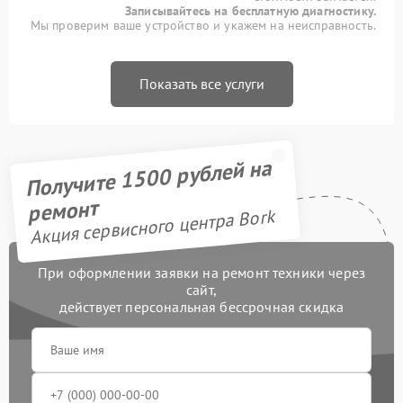
Записывайтесь на бесплатную диагностику.
Мы проверим ваше устройство и укажем на неисправность.
Показать все услуги
Получите 1500 рублей на
ремонт
Акция сервисного центра Bork
При оформлении заявки на ремонт техники через
сайт,
действует персональная бессрочная скидка