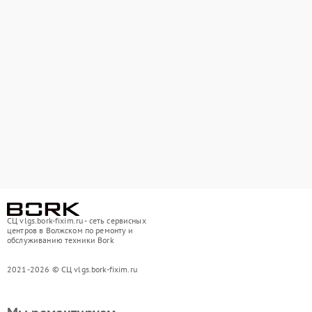
СЦ vlgs.bork-fixim.ru - сеть сервисных
центров в Волжском по ремонту и
обслуживанию техники Bork
2021-2026 © СЦ vlgs.bork-fixim.ru