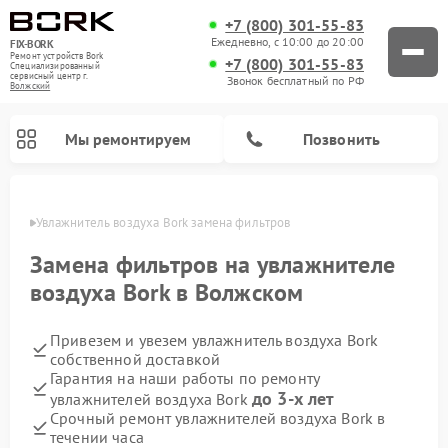
+7 (800) 301-55-83
Ежедневно, с 10:00 до 20:00
FIX-BORK
Ремонт устройств Bork
+7 (800) 301-55-83
Специализированный
cервисный центр г.
Звонок бесплатный по РФ
Волжский
Мы ремонтируем
Позвонить
жском
Увлажнитель воздуха Bork замена фильтров
Замена фильтров на увлажнителе
воздуха Bork в Волжском
Привезем и увезем увлажнитель воздуха Bork
собственной доставкой
Гарантия на наши работы по ремонту
до 3-х лет
увлажнителей воздуха Bork
Ремонт вертикальных пылесосов Bork
Ремонт индукционных плит Bork
Ремонт микроволновых печей Bork
Ремонт гладильных систем Bork
Ремонт очистителей воздуха Bork
Срочный ремонт увлажнителей воздуха Bork в
течении часа