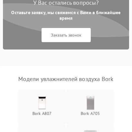
У Вас остались вопросы?
Поломка системы защиты
1000 ₽
Подробнее →
от короткого замыкания
Оставьте заявку, мы свяжемся с Вами в ближайшее
время
Неисправность системы
1000 ₽
Подробнее →
защиты от перегрева
Заказать звонок
Повреждение системы
защиты от
1000 ₽
Подробнее →
перенапряжения
Неисправность системы
1000 ₽
Подробнее →
защиты от замыкания
Модели увлажнителей воздуха Bork
Повреждение системы
1000 ₽
Подробнее →
защиты от перегрузок
Не отключается
1300 ₽
Подробнее →
Bork A807
Bork A705