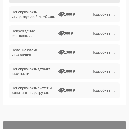
Неисправность
Механические повреждения
1000 ₽
Подробнее →
ультразвуковой мембраны
Электропитание
Повреждение
500 ₽
Подробнее →
вентилятора
Управление
Поломка блока
1500 ₽
Подробнее →
управления
Датчики
Неисправность датчика
1000 ₽
Подробнее →
влажности
Неисправность системы
1000 ₽
Подробнее →
защиты от перегрузок
Повреждение системы
автоматического
1000 ₽
Подробнее →
отключения