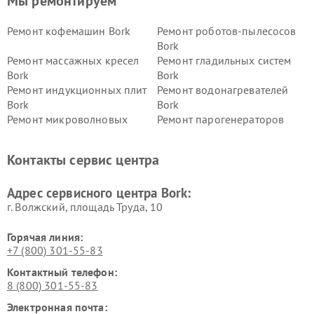
Мы ремонтируем
Ремонт кофемашин Bork
Ремонт роботов-пылесосов
Bork
Ремонт массажных кресел
Ремонт гладильных систем
Bork
Bork
Ремонт индукционных плит
Ремонт водонагревателей
Bork
Bork
Ремонт микроволновых
Ремонт парогенераторов
печей Bork
Bork
Ремонт увлажнителей
Ремонт пылесосов Bork
Контакты сервис центра
воздуха Bork
Ремонт очистителей воздуха
Ремонт электросамокатов
Адрес сервисного центра Bork:
Bork
Bork
г. Волжский, площадь Труда, 10
Горячая линия:
+7 (800) 301-55-83
Контактный телефон:
8 (800) 301-55-83
Электронная почта: