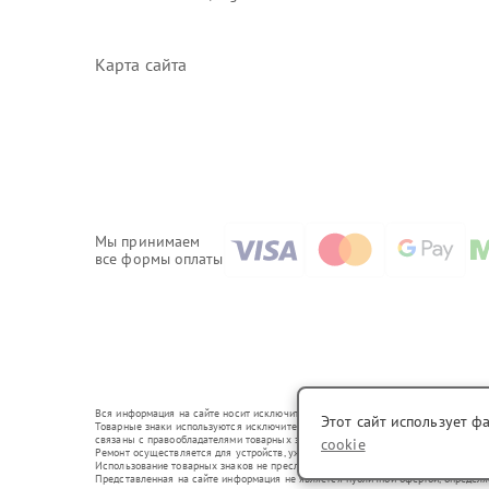
Карта сайта
Мы принимаем
все формы оплаты
Вся информация на сайте носит исключительно справочный характер.
Этот сайт использует ф
Товарные знаки используются исключительно для описания устройств, в отношени
связаны с правообладателями товарных знаков или их официальными представи
cookie
Ремонт осуществляется для устройств, уже введенных в гражданский оборот в с
Использование товарных знаков не преследует цели индивидуализации услуг ил
Представленная на сайте информация не является публичной офертой, определ