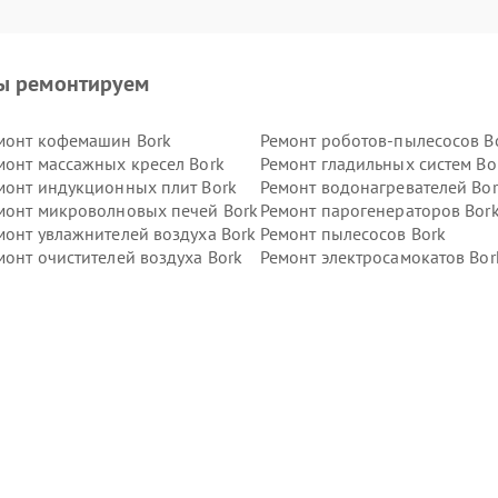
ы ремонтируем
монт кофемашин Bork
Ремонт роботов-пылесосов B
монт массажных кресел Bork
Ремонт гладильных систем Bo
монт индукционных плит Bork
Ремонт водонагревателей Bor
монт микроволновых печей Bork
Ремонт парогенераторов Bor
монт увлажнителей воздуха Bork
Ремонт пылесосов Bork
монт очистителей воздуха Bork
Ремонт электросамокатов Bor