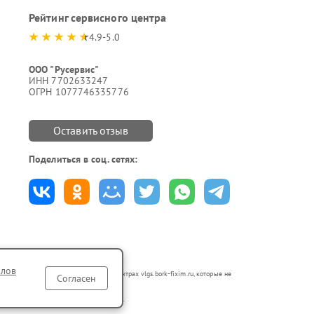
Рейтинг сервисного центра
4.9-5.0
ООО "Русервис"
ИНН 7702633247
ОГРН 1077746335776
Оставить отзыв
Поделиться в соц. сетях:
йлов
ся в неавторизованных сервисных центрах vlgs.bork-fixim.ru, которые не
Согласен
по ремонту техники указанных брендов.