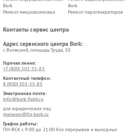
Bork
Bork
Ремонт микроволновых
Ремонт парогенераторов
печей Bork
Bork
Ремонт увлажнителей
Ремонт пылесосов Bork
Контакты сервис центра
воздуха Bork
Ремонт очистителей воздуха
Ремонт электросамокатов
Адрес сервисного центра Bork:
Bork
Bork
г. Волжский, площадь Труда, 10
Горячая линия:
+7 (800) 301-55-83
Контактный телефон:
8 (800) 301-55-83
Электронная почта:
info@bork-fixim.ru
для юридических лиц
manager@fix-bork.ru
График работы:
ПН-ВСК с 9:00 до 21:00 без перерывов и выходных