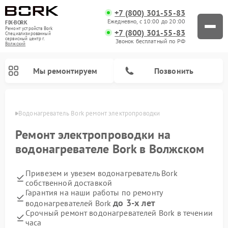
+7 (800) 301-55-83
Ежедневно, с 10:00 до 20:00
FIX-BORK
Ремонт устройств Bork
+7 (800) 301-55-83
Специализированный
cервисный центр г.
Звонок бесплатный по РФ
Волжский
Мы ремонтируем
Позвонить
жском
Водонагреватель Bork ремонт электропроводки
Ремонт электропроводки на
водонагревателе Bork в Волжском
Привезем и увезем водонагреватель Bork
собственной доставкой
Гарантия на наши работы по ремонту
до 3-х лет
водонагревателей Bork
Ремонт вертикальных пылесосов Bork
Ремонт индукционных плит Bork
Ремонт гладильных систем Bork
Ремонт микроволновых печей Bork
Ремонт увлажнителей воздуха Bork
Ремонт очистителей воздуха Bork
Срочный ремонт водонагревателей Bork в течении
часа