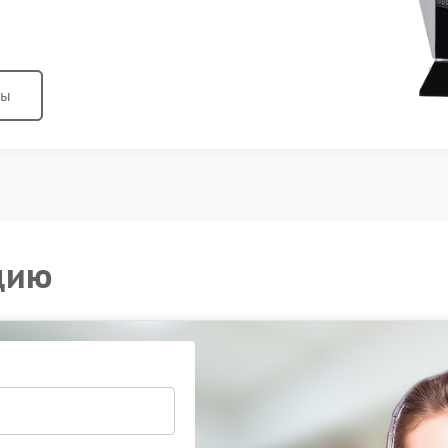
ны
цию