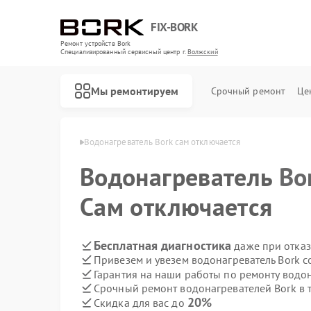
FIX-BORK
Ремонт устройств Bork
Специализированный cервисный центр г.
Волжский
Мы ремонтируем
Срочный ремонт
Це
ей Bork в Волжском
Водонагреватель Bork сам отключается
Водонагреватель
Bo
Сам отключается
Бесплатная диагностика
даже при отказ
Привезем и увезем водонагреватель Bork 
Гарантия на наши работы по ремонту водо
Срочный ремонт водонагревателей Bork в 
20%
Скидка для вас до
Ремонт роботов-пылесосов Bork
Ремонт массажных кресел Bork
Ремонт гладильных систем Bork
Ремонт индукционных плит Bork
Ремонт микроволновых печей Bork
Ремонт увлажнителей воздуха Bork
Ремонт очистителей воздуха Bork
Ремонт электросамокатов Bork
Ремонт вертикальных пылесосов Bork